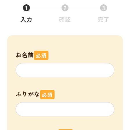
1
2
3
入力
確認
完了
お名前
必須
ふりがな
必須